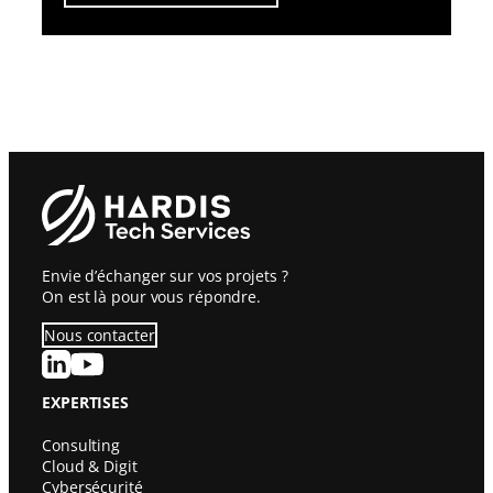
Envie d’échanger sur vos projets ?
On est là pour vous répondre.
Nous contacter
S
u
i
EXPERTISES
v
e
Consulting
z
Cloud & Digit
H
Cybersécurité