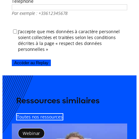
Téléphone
Par exemple : +33612345678
RGPD
(Nécessaire)
J’accepte que mes données à caractère personnel
soient collectées et traitées selon les conditions
décrites à la page « respect des données
personnelles »
Accéder au Replay
Ressources similaires
Toutes nos ressources
Webinar