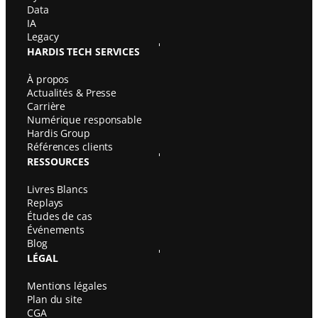
a
Data
r
IA
d
Legacy
i
HARDIS TECH SERVICES
s
T
À propos
e
Actualités & Presse
c
Carrière
h
Numérique responsable
S
Hardis Group
e
Références clients
r
RESSOURCES
v
i
Livres Blancs
c
Replays
e
Études de cas
s
Événements
s
Blog
u
LÉGAL
r
L
Mentions légales
i
Plan du site
n
CGA